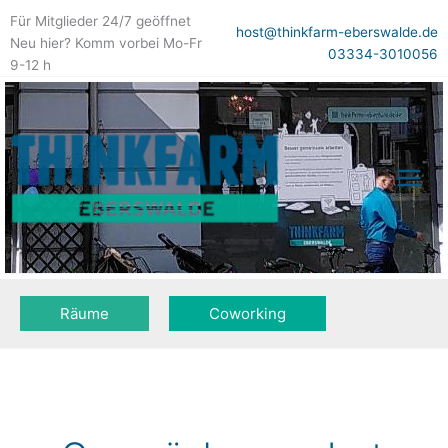
Zum
Für Mitglieder 24/7 geöffnet
Inhalt
host@thinkfarm-eberswalde.de
Neu hier? Komm vorbei Mo-Fr
springen
03334-3010056
9-12 h
Räume
Coworking