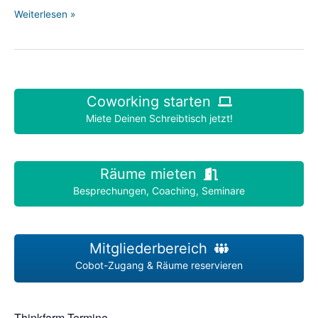
Generationen-
Weiterlesen »
Dialog
zum
Thema
Arbeit
Coworking starten
Miete Deinen Schreibtisch jetzt!
Räume mieten
Besprechungen, Coaching, Seminare
Mitgliederbereich
Cobot-Zugang & Räume reservieren
Thinkfarm Termine