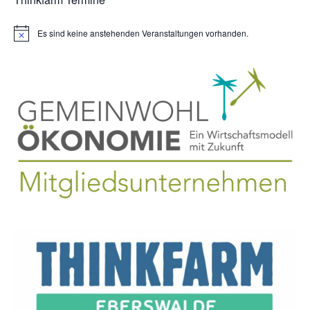
Es sind keine anstehenden Veranstaltungen vorhanden.
H
i
n
w
e
i
s