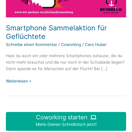
Smartphone Sammelaktion für
Geflüchtete
Schreibe einen Kommentar
/
Coworking
/
Caro Huber
Hast du auch ein oder mehrere Smartphones zuhause, die du
nicht mehr brauchst und die nur noch in der Schublade liegen?
Dann spende es für Menschen auf der Flucht! Bei […]
Smartphone
Weiterlesen »
Sammelaktion
für
Geflüchtete
Coworking starten
Miete Deinen Schreibtisch jetzt!