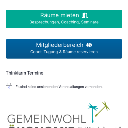
Räume mieten
Besprechungen, Coaching, Seminare
Mitgliederbereich
Cobot-Zugang & Räume reservieren
Thinkfarm Termine
Es sind keine anstehenden Veranstaltungen vorhanden.
H
i
n
w
e
i
s