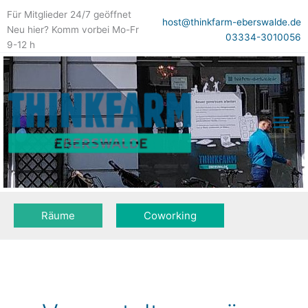
Zum
Für Mitglieder 24/7 geöffnet
Inhalt
host@thinkfarm-eberswalde.de
Neu hier? Komm vorbei Mo-Fr
springen
03334-3010056
9-12 h
Räume
Coworking