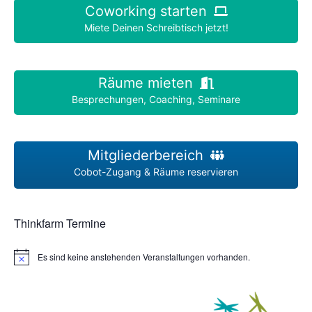
Coworking starten
Miete Deinen Schreibtisch jetzt!
Räume mieten
Besprechungen, Coaching, Seminare
Mitgliederbereich
Cobot-Zugang & Räume reservieren
Thinkfarm Termine
Es sind keine anstehenden Veranstaltungen vorhanden.
H
i
n
w
e