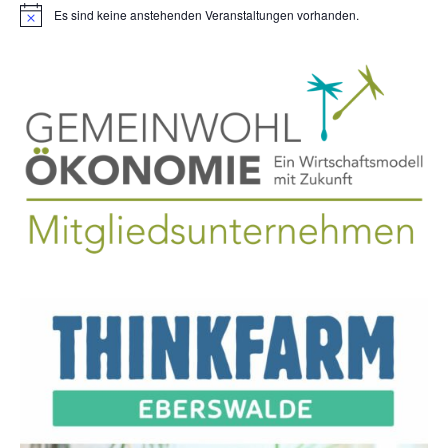
Es sind keine anstehenden Veranstaltungen vorhanden.
H
i
n
w
e
i
s