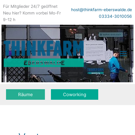
Zum
Für Mitglieder 24/7 geöffnet
Inhalt
host@thinkfarm-eberswalde.de
Neu hier? Komm vorbei Mo-Fr
springen
03334-3010056
9-12 h
Räume
Coworking