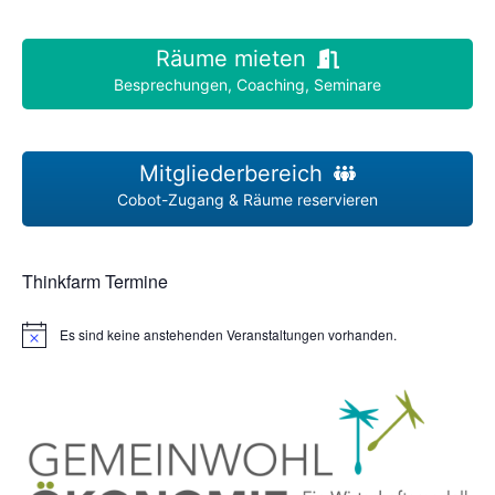
Räume mieten
Besprechungen, Coaching, Seminare
Mitgliederbereich
Cobot-Zugang & Räume reservieren
Thinkfarm Termine
Es sind keine anstehenden Veranstaltungen vorhanden.
H
i
n
w
e
i
s