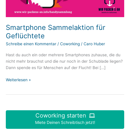
Smartphone Sammelaktion für
Geflüchtete
Schreibe einen Kommentar
/
Coworking
/
Caro Huber
Hast du auch ein oder mehrere Smartphones zuhause, die du
nicht mehr brauchst und die nur noch in der Schublade liegen?
Dann spende es für Menschen auf der Flucht! Bei […]
Smartphone
Weiterlesen »
Sammelaktion
für
Geflüchtete
Coworking starten
Miete Deinen Schreibtisch jetzt!