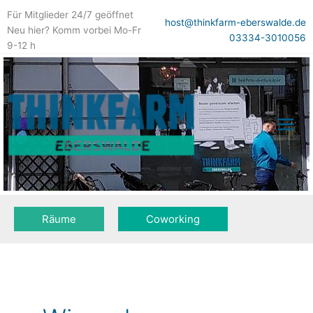
Zum
Für Mitglieder 24/7 geöffnet
Inhalt
host@thinkfarm-eberswalde.de
Neu hier? Komm vorbei Mo-Fr
springen
03334-3010056
9-12 h
Räume
Coworking