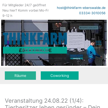
Zum
Für Mitglieder 24/7 geöffnet
Inhalt
host@thinkfarm-eberswalde.de
Neu hier? Komm vorbei Mo-Fr
springen
03334-3010056
9-12 h
Räume
Coworking
Veranstaltung 24.08.22 (1/4):
Tierbesitzer leben gesünder – Dein