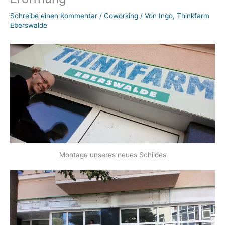
Schreibe einen Kommentar
/
Coworking
/ Von
Ingo, Thinkfarm
Eberswalde
Montage unseres neues Schildes