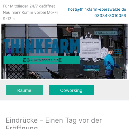
Zum
Für Mitglieder 24/7 geöffnet
Inhalt
host@thinkfarm-eberswalde.de
Neu hier? Komm vorbei Mo-Fr
springen
03334-3010056
9-12 h
Räume
Coworking
Eindrücke – Einen Tag vor der
Eröffnung