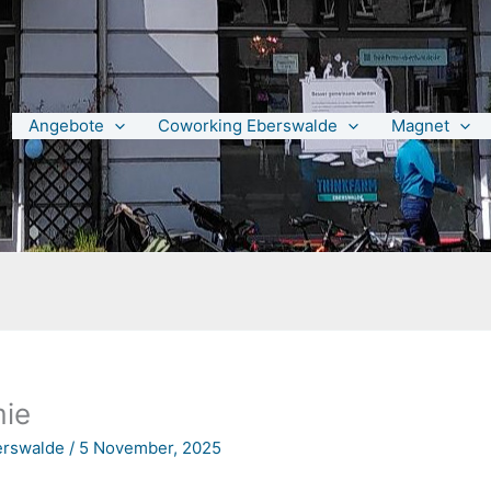
Angebote
Coworking Eberswalde
Magnet
mie
berswalde
/
5 November, 2025