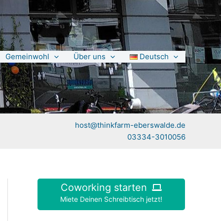
Gemeinwohl
Über uns
Deutsch
host@thinkfarm-eberswalde.de
03334-3010056
Coworking starten
Miete Deinen Schreibtisch jetzt!