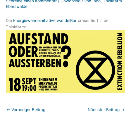
Schreibe einen Kommentar
/
Coworking
/ Von
Ingo, Thinkfarm
Eberswalde
Die
Energiewendeinitiative wandelBar
präsentiert in der
Thinkfarm:
←
Vorheriger Beitrag
Nächster Beitrag
→