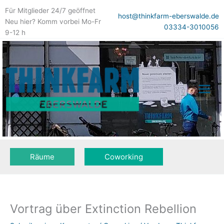
Zum
Für Mitglieder 24/7 geöffnet
Inhalt
host@thinkfarm-eberswalde.de
Neu hier? Komm vorbei Mo-Fr
springen
03334-3010056
9-12 h
Räume
Coworking
Vortrag über Extinction Rebellion