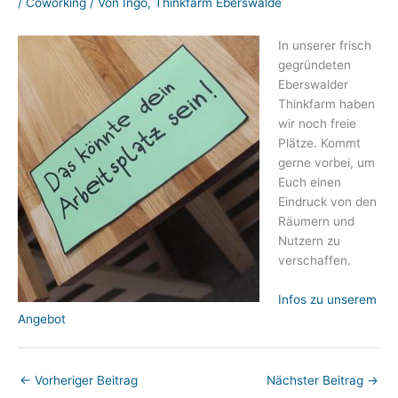
/
Coworking
/ Von
Ingo, Thinkfarm Eberswalde
In unserer frisch
gegründeten
Eberswalder
Thinkfarm haben
wir noch freie
Plätze. Kommt
gerne vorbei, um
Euch einen
Eindruck von den
Räumern und
Nutzern zu
verschaffen.
Infos zu unserem
Angebot
←
Vorheriger Beitrag
Nächster Beitrag
→