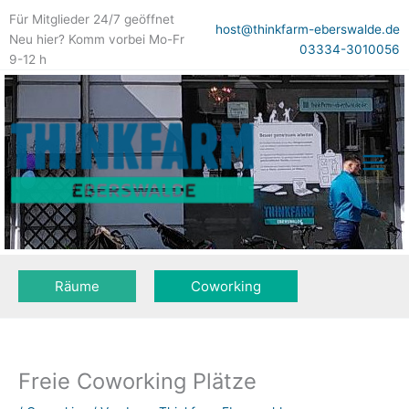
Zum
Für Mitglieder 24/7 geöffnet
Inhalt
host@thinkfarm-eberswalde.de
Neu hier? Komm vorbei Mo-Fr
springen
03334-3010056
9-12 h
Räume
Coworking
Freie Coworking Plätze