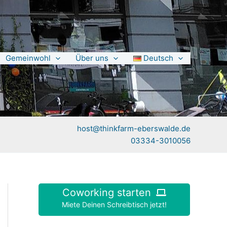
Gemeinwohl
Über uns
Deutsch
host@thinkfarm-eberswalde.de
03334-3010056
Coworking starten
Miete Deinen Schreibtisch jetzt!