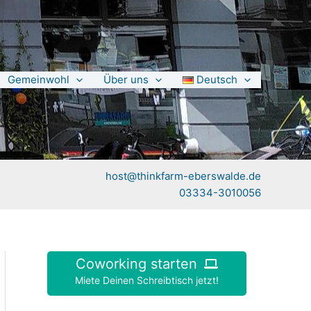
Gemeinwohl
Über uns
Deutsch
host@thinkfarm-eberswalde.de
03334-3010056
Coworking starten
Miete Deinen Schreibtisch jetzt!