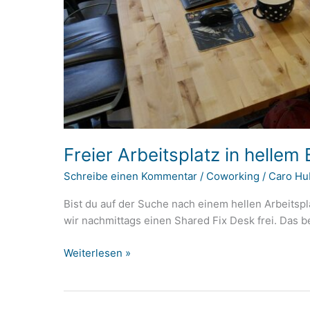
Freier Arbeitsplatz in hellem
Schreibe einen Kommentar
/
Coworking
/
Caro Hu
Bist du auf der Suche nach einem hellen Arbeitspl
wir nachmittags einen Shared Fix Desk frei. Das be
Freier
Weiterlesen »
Arbeitsplatz
in
hellem