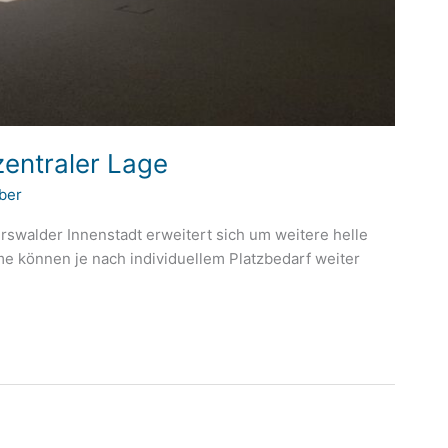
zentraler Lage
ber
swalder Innenstadt erweitert sich um weitere helle
e können je nach individuellem Platzbedarf weiter