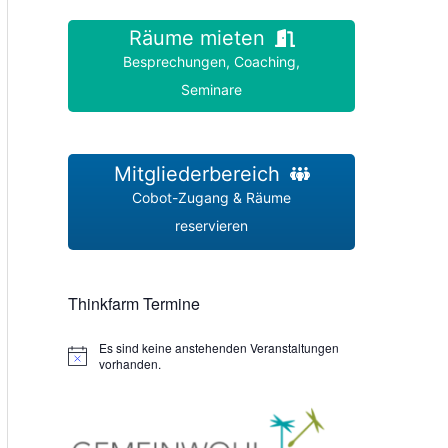
Räume mieten
Besprechungen, Coaching,
Seminare
Mitgliederbereich
Cobot-Zugang & Räume
reservieren
Thinkfarm Termine
Es sind keine anstehenden Veranstaltungen
H
vorhanden.
i
n
w
e
i