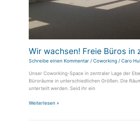
Wir wachsen! Freie Büros in 
Schreibe einen Kommentar
/
Coworking
/
Caro Hu
Unser Coworking-Space in zentraler Lage der Eber
Büroräume in unterschiedlichen Größen. Die Räum
unterteilt werden. Seid ihr ein
Wir
Weiterlesen »
wachsen!
Freie
Büros
in