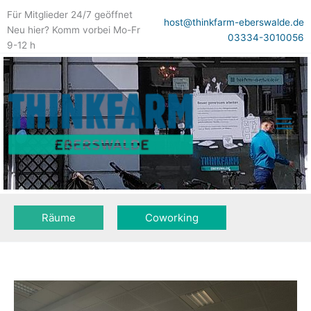
Zum
Für Mitglieder 24/7 geöffnet
Inhalt
host@thinkfarm-eberswalde.de
Neu hier? Komm vorbei Mo-Fr
springen
03334-3010056
9-12 h
Räume
Coworking