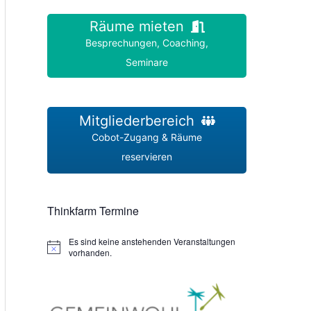
Räume mieten
Besprechungen, Coaching,
Seminare
Mitgliederbereich
Cobot-Zugang & Räume
reservieren
Thinkfarm Termine
Es sind keine anstehenden Veranstaltungen
H
vorhanden.
i
n
w
e
i