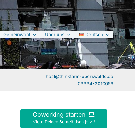
Gemeinwohl
Über uns
Deutsch
host@thinkfarm-eberswalde.de
03334-3010056
Coworking starten
Miete Deinen Schreibtisch jetzt!