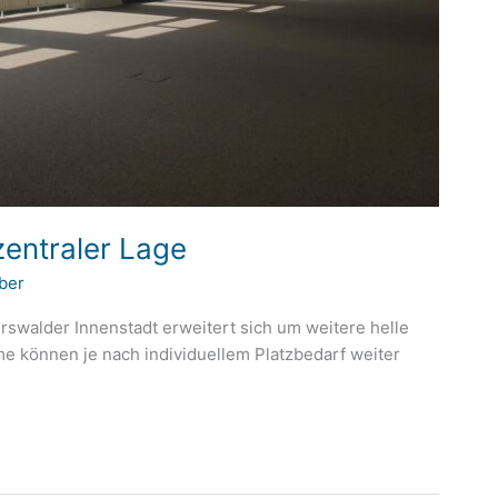
zentraler Lage
ber
swalder Innenstadt erweitert sich um weitere helle
e können je nach individuellem Platzbedarf weiter