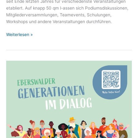
seit Ende letzten Jahres für verschiedenste Veranstaltungen
etabliert. Auf knapp 50 qm l-assen sich Podiumsdiskussionen,
Mitgliederversammlungen, Teamevents, Schulungen,
Workshops und andere Veranstaltungen durchführen.
Raumportrait:
Weiterlesen »
Unser
neuer
Eventraum