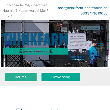
Zum
Für Mitglieder 24/7 geöffnet
Inhalt
host@thinkfarm-eberswalde.de
Neu hier? Komm vorbei Mo-Fr
springen
03334-3010056
9-12 h
Räume
Coworking