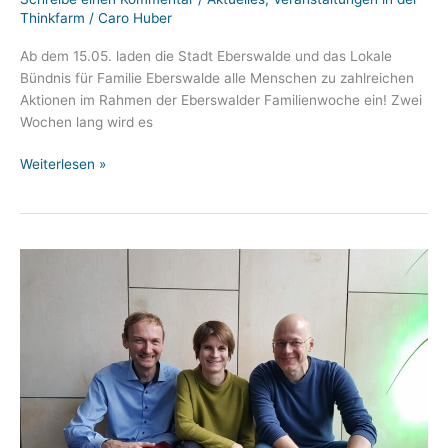
Thinkfarm
/
Caro Huber
Ab dem 15.05. laden die Stadt Eberswalde und das Lokale
Bündnis für Familie Eberswalde alle Menschen zu zahlreichen
Aktionen im Rahmen der Eberswalder Familienwoche ein! Zwei
Wochen lang wird es
Familienwoche
Weiterlesen »
vom
15.05.-01.06.
mit
Eltern-
Kind-
Special
in
der
Thinkfarm