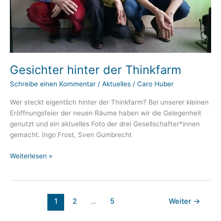
Gesichter hinter der Thinkfarm
Schreibe einen Kommentar
/
Aktuelles
/
Caro Huber
Wer steckt eigentlich hinter der Thinkfarm? Bei unserer kleinen
Eröffnungsfeier der neuen Räume haben wir die Gelegenheit
genutzt und ein aktuelles Foto der drei Gesellschafter*innen
gemacht. Ingo Frost, Sven Gumbrecht
Gesichter
Weiterlesen »
hinter
der
Thinkfarm
1
2
…
5
Weiter
→