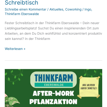
Schreibtisch
Schreibe einen Kommentar
/
Aktuelles
,
Coworking
/
Ingo,
Thinkfarm Eberswalde
Fester Schreibtisch in der Thinkfarm Eberswalde – Dein neuer
Lieblingsarbeitsplatz! Suchst Du einen inspirierenden Ort zum
Arbeiten, an dem Du Dich wohlfühlst und konzentriert produktiv
sein kannst? In der Thinkfarm
Durchstarten
Weiterlesen »
2025
mit
eigenem
Schreibtisch