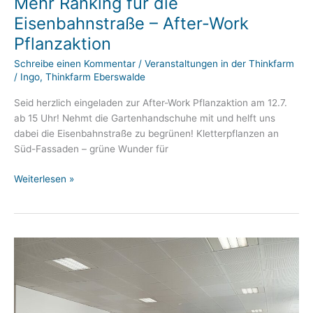
Mehr Ranking für die
Eisenbahnstraße – After-Work
Pflanzaktion
Schreibe einen Kommentar
/
Veranstaltungen in der Thinkfarm
/
Ingo, Thinkfarm Eberswalde
Seid herzlich eingeladen zur After-Work Pflanzaktion am 12.7.
ab 15 Uhr! Nehmt die Gartenhandschuhe mit und helft uns
dabei die Eisenbahnstraße zu begrünen! Kletterpflanzen an
Süd-Fassaden – grüne Wunder für
Mehr
Weiterlesen »
Ranking
für
die
Eisenbahnstraße
–
After-
Work
Pflanzaktion